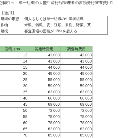
別表1-6 単一組織の大型生産行程管理者の書類発行審査費用1
【適用】
組織の形態
個人もしくは単一組織の生産者組織
作物
米穀、雑穀、麦、豆類、果樹、野菜、茶
規模
審査圃場の面積が12haを超える
面積（ha）
認定時費用
調査時費用
13
42,000
42,000
14
43,000
43,000
15
44,000
44,000
20
49,000
49,000
25
55,000
55,000
30
59,000
59,000
35
63,000
63,000
40
66,000
66,000
45
69,000
69,000
50
72,000
72,000
55
75,000
75,000
60
78,000
78,000
65
82,000
82,000
70
85,000
85,000