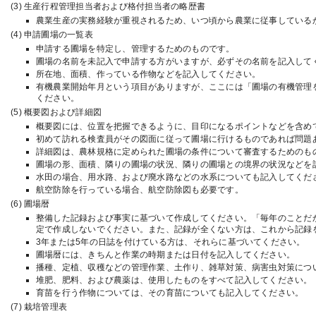
生産行程管理担当者および格付担当者の略歴書
農業生産の実務経験が重視されるため、いつ頃から農業に従事している
申請圃場の一覧表
申請する圃場を特定し、管理するためのものです。
圃場の名前を未記入で申請する方がいますが、必ずその名前を記入して
所在地、面積、作っている作物などを記入してください。
有機農業開始年月という項目がありますが、ここには「圃場の有機管理
ください。
概要図および詳細図
概要図には、位置を把握できるように、目印になるポイントなどを含め
初めて訪れる検査員がその図面に従って圃場に行けるものであれば問題
詳細図は、農林規格に定められた圃場の条件について審査するためのも
圃場の形、面積、隣りの圃場の状況、隣りの圃場との境界の状況などを
水田の場合、用水路、および廃水路などの水系についても記入してくだ
航空防除を行っている場合、航空防除図も必要です。
圃場暦
整備した記録および事実に基づいて作成してください。「毎年のことだ
定で作成しないでください。また、記録が全くない方は、これから記録
3年または5年の日誌を付けている方は、それらに基づいてください。
圃場暦には、きちんと作業の時期または日付を記入してください。
播種、定植、収穫などの管理作業、土作り、雑草対策、病害虫対策につ
堆肥、肥料、および農薬は、使用したものをすべて記入してください。
育苗を行う作物については、その育苗についても記入してください。
栽培管理表