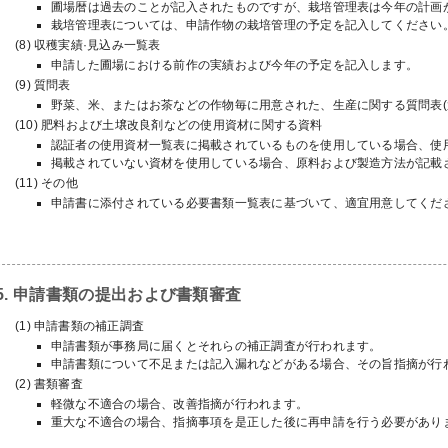
圃場暦は過去のことが記入されたものですが、栽培管理表は今年の計画
栽培管理表については、申請作物の栽培管理の予定を記入してください
収穫実績·見込み一覧表
申請した圃場における前作の実績および今年の予定を記入します。
質問表
野菜、米、またはお茶などの作物毎に用意された、生産に関する質問表(
肥料および土壌改良剤などの使用資材に関する資料
認証者の使用資材一覧表に掲載されているものを使用している場合、使
掲載されていない資材を使用している場合、原料および製造方法が記載
その他
申請書に添付されている必要書類一覧表に基づいて、適宜用意してくだ
5. 申請書類の提出および書類審査
申請書類の補正調査
申請書類が事務局に届くとそれらの補正調査が行われます。
申請書類について不足または記入漏れなどがある場合、その旨指摘が行
書類審査
軽微な不適合の場合、改善指摘が行われます。
重大な不適合の場合、指摘事項を是正した後に再申請を行う必要があり