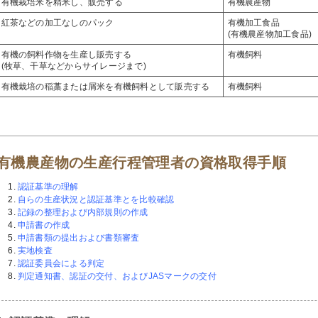
有機栽培米を精米し、販売する
有機農産物
紅茶などの加工なしのパック
有機加工食品
(有機農産物加工食品)
有機の飼料作物を生産し販売する
有機飼料
(牧草、干草などからサイレージまで)
有機栽培の稲藁または屑米を有機飼料として販売する
有機飼料
有機農産物の生産行程管理者の資格取得手順
認証基準の理解
自らの生産状況と認証基準とを比較確認
記録の整理および内部規則の作成
申請書の作成
申請書類の提出および書類審査
実地検査
認証委員会による判定
判定通知書、認証の交付、およびJASマークの交付