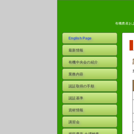
有機農産お
English Page
最新情報
有機中央会の紹介
業務内容
認証取得の手順
認証基準
資材情報
講習会