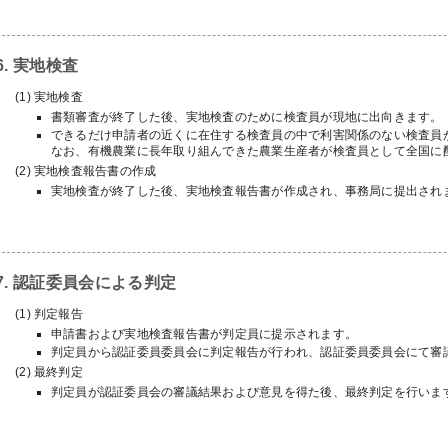
6. 実地検査
実地検査
書類審査が終了した後、実地検査のために検査員が現地に出向きます。
できるだけ申請者の近くに在住する検査員の中で利害関係のない検査員
なお、有機農業に長年取り組んできた農業生産者が検査員として全国に
実地検査報告書の作成
実地検査が終了した後、実地検査報告書が作成され、事務局に提出され
7. 認証委員会による判定
判定報告
申請書および実地検査報告書が判定員に提示されます。
判定員から認証委員委員会に判定報告が行われ、認証委員委員会にて審
最終判定
判定員が認証委員会の審議結果および意見を得た後、最終判定を行いま