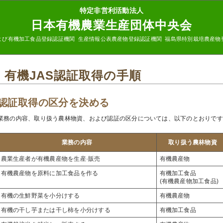
特定非営利活動法人
日本有機農業生産団体中央会
よび有機加工食品登録認証機関 生産情報公表農産物登録認証機関 福島県特別栽培農産物
有機JAS認証取得の手順
認証取得の区分を決める
業務の内容、取り扱う農林物資、および認証の区分については、以下のとおりです
業務の内容
取り扱う農林物資
農業生産者が有機農産物を生産·販売
有機農産物
有機農産物を原料に加工食品を作る
有機加工食品
(有機農産物加工食品)
有機の生鮮野菜を小分けする
有機農産物
有機の干し芋または干し柿を小分けする
有機加工食品