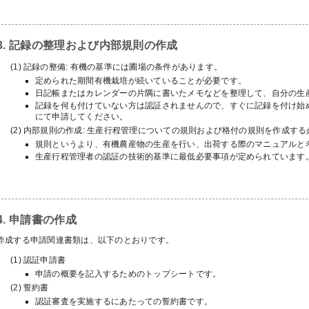
3. 記録の整理および内部規則の作成
記録の整備: 有機の基準には圃場の条件があります。
定められた期間有機栽培が続いていることが必要です。
日記帳またはカレンダーの片隅に書いたメモなどを整理して、自分の生
記録を何も付けていない方は認証されませんので、すぐに記録を付け始
にて申請してください。
内部規則の作成: 生産行程管理についての規則および格付の規則を作成する
規則というより、有機農産物の生産を行い、出荷する際のマニュアルと
生産行程管理者の認証の技術的基準に最低必要事項が定められています
4. 申請書の作成
作成する申請関連書類は、以下のとおりです。
認証申請書
申請の概要を記入するためのトップシートです。
誓約書
認証審査を実施するにあたっての誓約書です。