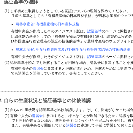
1. 認証基準の理解
まず初めに取得しようとしている認証についての理解を深めてください。
生産の基準としての「有機農産物の日本農林規格」が農林水産省のウェブ
農林水産省: 有機農産物の日本農林規格
有機中央会が作成したそのダイジエスト版は、
認証基準
のページに掲載さ
組織体制の基準としての「有機農産物及び有機飼料(選別、調製の工程のみ
び外国生産行程管理者の認証の技術的基準」が農林水産省のウェブサイト
農林水産省: 生産行程管理者及び外国生産行程管理者認証の技術的基準
有機中央会が作成したそのダイジエスト版は、
認証基準
のページに掲載さ
認証基準を読んでも理解することが困難な場合、講習会に参加することを
有機中央会の
講習会
に参加すると理解が進むため、理解のためには早道で
でも講習会を開催していますので、参考にしてください。
2. 自らの生産状況と認証基準との比較確認
自らの生産状況を認証基準と比較確認します。そして、問題がなかった場
有機中央会の
講習会
に参加すると、様々なことが理解できるために認識を
でも理解が進まない場合、無理をせずにじっくりと生産工程を検討し、確
また、有機中央会が開催している
講習会
に参加して事前に学習しておくこ